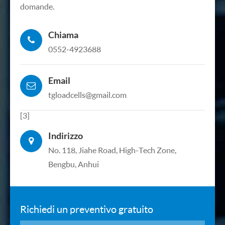
domande.
Chiama
0552-4923688
Email
tgloadcells@gmail.com
[3]
Indirizzo
No. 118, Jiahe Road, High-Tech Zone,
Bengbu, Anhui
Richiedi un preventivo gratuito