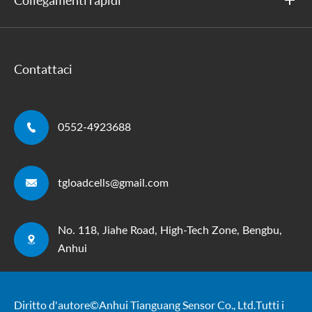
Collegamenti rapidi
Contattaci

0552-4923688

tgloadcells@gmail.com
No. 118, Jiahe Road, High-Tech Zone, Bengbu,

Anhui
Diritto d'autore ©
Anhui Tianguang Sensor Co., Ltd.
Tutti i