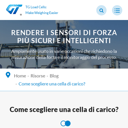
TG Load Cells:
Make Weighing Easier
RENDERE I SENSORI DI FORZA
PIÙ SICURI E INTELLIGENTI
Ampiamente usato in varie occasioni che richiedono la
misurazione della forza e il monitoraggio del processo.
Home
Risorse
Blog
Come scegliere una cella di carico?
Come scegliere una cella di carico?