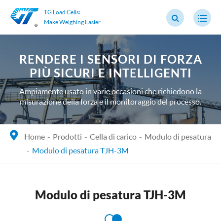
TG Load Cells:
Make Weighing Easier
RENDERE I SENSORI DI FORZA
PIÙ SICURI E INTELLIGENTI
Ampiamente usato in varie occasioni che richiedono la
misurazione della forza e il monitoraggio del processo.
Home
Prodotti
Cella di carico
Modulo di pesatura
Modulo di pesatura TJH-3M
Modulo di pesatura TJH-3M