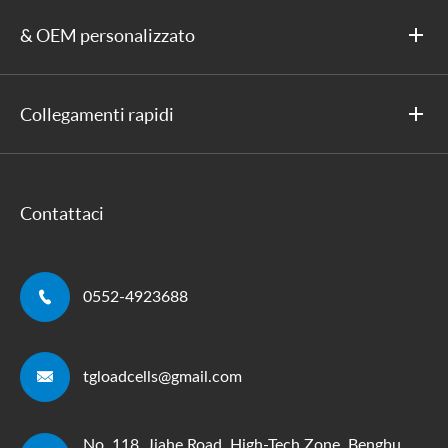
& OEM personalizzato
Collegamenti rapidi
Contattaci

0552-4923688

tgloadcells@gmail.com
No. 118, Jiahe Road, High-Tech Zone, Bengbu,