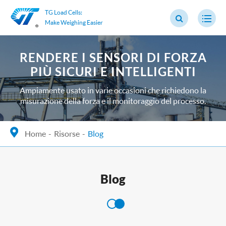
TG Load Cells:
Make Weighing Easier
RENDERE I SENSORI DI FORZA
PIÙ SICURI E INTELLIGENTI
Ampiamente usato in varie occasioni che richiedono la
misurazione della forza e il monitoraggio del processo.
Home
Risorse
Blog
Blog