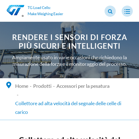
TG Load Cells:
Make Weighing Easier
RENDERE I SENSORI DI FORZA
PIÙ SICURI E INTELLIGENTI
Ampiamente usato in varie occasioni che richiedono la
misurazione della forza e il monitoraggio del processo.
Home
Prodotti
Accessori per la pesatura
Collettore ad alta velocità del segnale delle celle di
carico