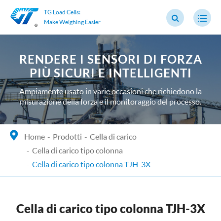
TG Load Cells:
Make Weighing Easier
RENDERE I SENSORI DI FORZA
PIÙ SICURI E INTELLIGENTI
Ampiamente usato in varie occasioni che richiedono la
misurazione della forza e il monitoraggio del processo.
Home
Prodotti
Cella di carico
Cella di carico tipo colonna
Cella di carico tipo colonna TJH-3X
Cella di carico tipo colonna TJH-3X