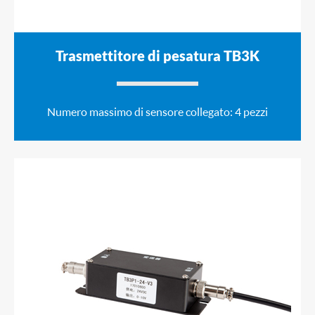
Trasmettitore di pesatura TB3K
Numero massimo di sensore collegato: 4 pezzi