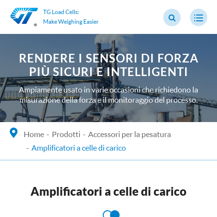
TG Load Cells:
Make Weighing Easier
RENDERE I SENSORI DI FORZA
PIÙ SICURI E INTELLIGENTI
Ampiamente usato in varie occasioni che richiedono la
misurazione della forza e il monitoraggio del processo.
Home
Prodotti
Accessori per la pesatura
Amplificatori a celle di carico
Amplificatori a celle di carico