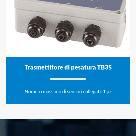
Trasmettitore di pesatura TB3S
Numero massimo di sensori collegati: 1 pz