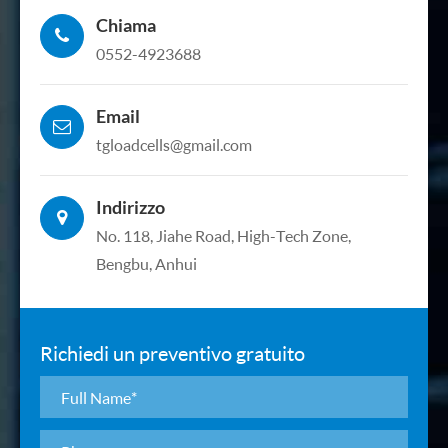
Chiama
0552-4923688
Email
tgloadcells@gmail.com
Indirizzo
No. 118, Jiahe Road, High-Tech Zone,
Bengbu, Anhui
Richiedi un preventivo gratuito