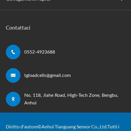
Contattaci

0552-4923688

tgloadcells@gmail.com
No. 118, Jiahe Road, High-Tech Zone, Bengbu,

Anhui
Diritto d'autore ©
Anhui Tianguang Sensor Co., Ltd.
Tutti i