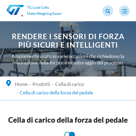
TG Load Cells:
Make Weighing Easier
RENDERE I SENSORI DI FORZA
PIÙ SICURI E INTELLIGENTI
Ampiamente usato in varie occasioni che richiedono la
misurazione della forza e il monitoraggio del processo.
Home
Prodotti
Cella di carico
Cella di carico della forza del pedale
Cella di carico della forza del pedale