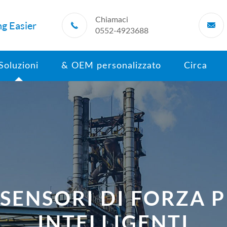
Chiamaci
g Easier


0552-4923688
Soluzioni
& OEM personalizzato
Circa
SENSORI DI FORZA P
INTELLIGENTI