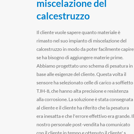
miscelazione del
calcestruzzo
Il cliente vuole sapere quanto materiale è
rimasto nel suo impianto di miscelazione del
calcestruzzo in modo da poter facilmente capire
se ha bisogno di aggiungere materie prime.
Abbiamo progettato uno schema di pesatura in
base alle esigenze del cliente. Questa volta il
sensore ha selezionato celle di carico a soffietto
TJH-8, che hanno alta precisione e resistenza
alla corrosione. La soluzione è stata consegnata
al cliente e il cliente ha riferito che la pesatura
era inesatta e che l'errore effettivo era grande. Il
nostro personale post-vendita ha comunicato
con il cliente in tempo e ottenuto il cliente' s