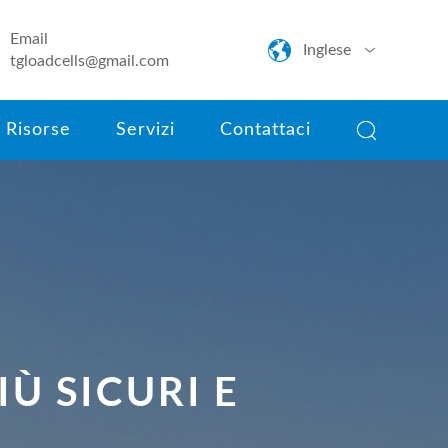
Email

Inglese

tgloadcells@gmail.com
English

Risorse
Servizi
Contattaci
日本語
한국어
français
Deutsch
Español
IÙ SICURI E
italiano
português