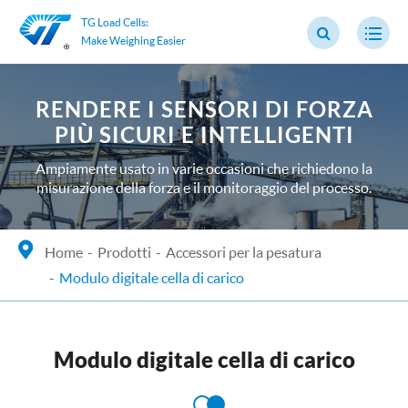
TG Load Cells:
Make Weighing Easier
RENDERE I SENSORI DI FORZA
PIÙ SICURI E INTELLIGENTI
Ampiamente usato in varie occasioni che richiedono la
misurazione della forza e il monitoraggio del processo.
Home
Prodotti
Accessori per la pesatura
Modulo digitale cella di carico
Modulo digitale cella di carico